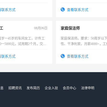
作。包吃住，每月有公休，工资35
4500。
看联系方式
查看联系方式
工
08月06日
家庭保洁师
周岁一45岁的车间女工，计件工
家庭保洁师。要求：50周岁以
00一5000元，试用期2个月，交五
性、干净利索，月薪4000+，
年薪假，年底福利
时间灵活，不需坐班，适合宝
太太等。
看联系方式
查看联系方式
信息
招聘资讯
发布简历
企业入驻
会员中心
法律申明
们