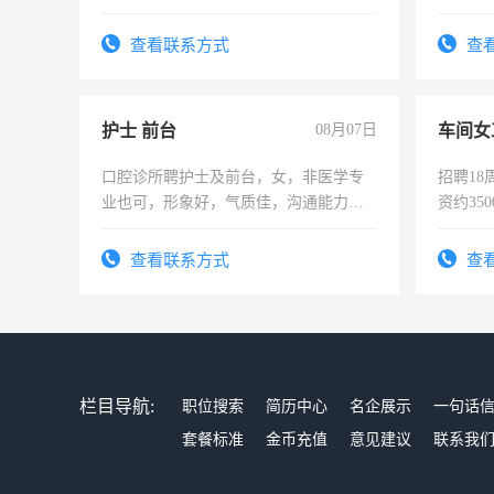
可，需要具有营销经验，从事过医药代
表或者有医学资质的优先，底薪+绩效，
查看联系方式
查
交五险。
护士 前台
08月07日
车间女
口腔诊所聘护士及前台，女，非医学专
招聘18
业也可，形象好，气质佳，沟通能力
资约35
强。面试，周日休息。
险，有
查看联系方式
查
栏目导航:
职位搜索
简历中心
名企展示
一句话
套餐标准
金币充值
意见建议
联系我