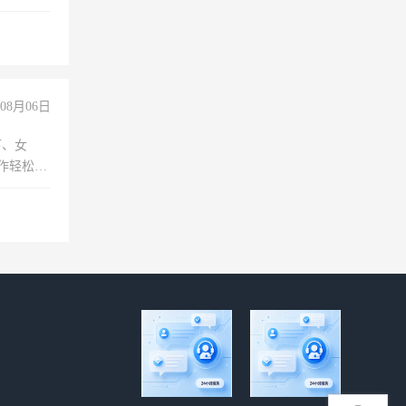
00-
08月06日
下、女
工作轻松，
妈、全职