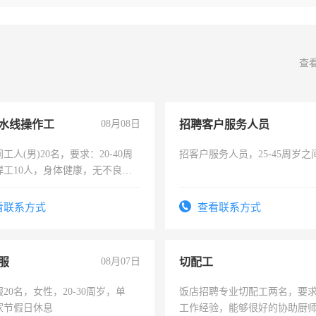
查
水线操作工
08月08日
招聘客户服务人员
工人(男)20名，要求：20-40周
招客户服务人员，25-45周岁
焊工10人，身体健康，无不良嗜
：4500-7000元，标准八人间住
费发放劳保用品，两班倒，每月
看联系方式
查看联系方式
时发放工资，工作时间10小时
服
08月07日
切配工
20名，女性，20-30周岁，单
饭店招聘专业切配工两名，要
家节假日休息
工作经验，能够很好的协助厨