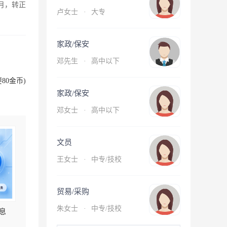
月，转正
卢女士
·
大专
家政/保安
邓先生
·
高中以下
80金币)
家政/保安
邓女士
·
高中以下
文员
王女士
·
中专/技校
贸易/采购
朱女士
·
中专/技校
息