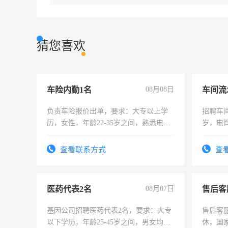
猜您喜欢
车险内勤1名
08月08日
车间流
负责车险报价出单，要求：大专以上学
招聘车间
历，女性，年龄22-35岁之间，熟悉电脑
岁，电
操作，工作态度认真，具有团队精神，
好。薪资
试用期1-3个月，转正后交纳五险，
宿，免
查看联系方式
查
25号准
医药代表2名
08月07日
售后客
基因公司招聘医药代表2名，要求：大专
售后客服
以下学历，年龄25-45岁之间，男女均
休，国