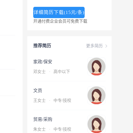
详细简历下载(15元/条)
开通付费企业会员可免费下载
推荐简历
更多简历
家政/保安
邓女士
·
高中以下
文员
王女士
·
中专/技校
贸易/采购
朱女士
·
中专/技校