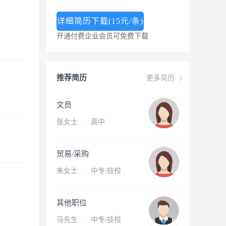
详细简历下载(15元/条)
开通付费企业会员可免费下载
推荐简历
更多简历
文员
张女士
·
高中
贸易/采购
朱女士
·
中专/技校
其他职位
马先生
·
中专/技校