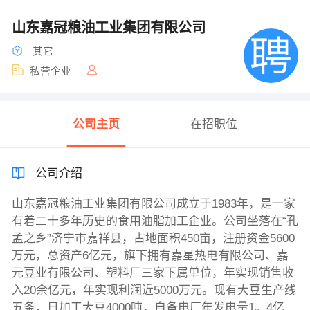
山东嘉冠粮油工业集团有限公司
其它
私营企业
公司主页
在招职位
公司介绍
山东嘉冠粮油工业集团有限公司成立于1983年，是一家
有着二十多年历史的食用油脂加工企业。公司坐落在“孔
孟之乡”济宁市嘉祥县，占地面积450亩，注册资金5600
万元，总资产6亿元，旗下拥有嘉星热电有限公司、嘉
元豆业有限公司、塑料厂三家下属单位，年实现销售收
入20余亿元，年实现利润近5000万元。现有大豆生产线
五条，日加工大豆4000吨，自备电厂年发电量1。4亿