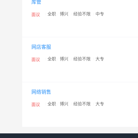
库管
/
全职
/
博兴
/
经验不限
/
中专
面议
网店客服
/
全职
/
博兴
/
经验不限
/
大专
面议
网络销售
/
全职
/
博兴
/
经验不限
/
大专
面议