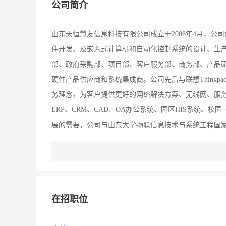
公司简介
山东天恒慧友信息科技有限公司成立于2006年4月，公
件开发、及嵌入式计算机和自动化控制系统的设计、生产
部、政府采购部、项目部、客户服务部、商务部、产品研
硬件产品供应商和系统集成商。公司先后与联想Think
务理念，为客户提供更好的网络解决方案、无线网、服务器
ERP、CRM、CAD、OA办公系统、园区HIS系统
展的需要，公司与山东大学物联信息技术与系统工程国家
研发中心现有技术研发团队12人，由2名博士生导师带
从事物联网行业有关软件开发，先后承担了基于物联网
“天恒慧友”全体员工的不懈努力下，公司近年来业务蓬
300多家，行业用户200多家，客户遍及政府、金融、
在招职位
——以人为本、立诚守信、言真行实；和谐——同心同
赢——共享共赢、客户至上、共创未来。