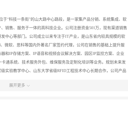
司位于“科技一条街”的山大路中心路段，是一家集产品分销、系统集成、软
、销售、服务于一体的高科技企业。公司注册资金501万，现有渠道销售
发中心等部门。公司成立以来专注于IT产业，是山东省内较具规模的软
pad、微软、思科等国内外著名厂家签约代理，公司在销售的基础上提升服
和IP存储方案、IP语音和视频会议解决方案、园区IP监控方案、企业
、校园一卡通系统、技术服务外包、维保服务及定制化培训等业务。规划未来发
级实验教学中心、山东大学省级RFID工程技术中心长期合作，公司产品
领精良的技术团队，硕士以上学历的研发人员占整个研发团队的90％。团队
展开更多
的枣庄市公安局电动车防盗系统，基于物联网的农业排灌计量系统……在
勃发展，业务范围现覆盖山东省17地市及省外部分城市，有渠道合作伙伴
军工、通信、电力、能源、交通、制造、医疗等诸多行业。企业理念：诚信
德、团结协作、营造和谐；创新——精益求精、与时俱进、开拓创新；共